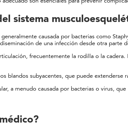
to adecuado son esenciales para prevenir complica
del sistema musculoesquelé
o, generalmente causada por bacterias como Staph
r diseminación de una infección desde otra parte d
articulación, frecuentemente la rodilla o la cader
ejidos blandos subyacentes, que puede extenderse 
ular, a menudo causada por bacterias o virus, que
 médico?