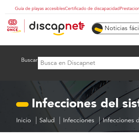
Pasar al contenido principal
Guía de playas accesibles
Certificado de discapacidad
Prestacio
Menu superior destacados
Noticias fáci
Buscar
Infecciones del s
Inicio
Salud
Infecciones
Infecciones 