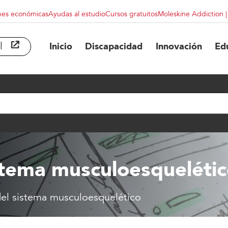
nes económicas
Ayudas al estudio
Cursos gratuitos
Moleskine Addiction 
l
abre en ventana nueva
Inicio
Discapacidad
Innovación
Ed
istema musculoesqueléti
del sistema musculoesquelético