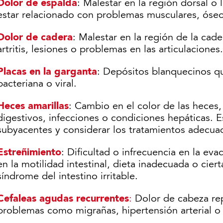
Dolor de espalda
: Malestar en la región dorsal o
estar relacionado con problemas musculares, óseo
Dolor de cadera
: Malestar en la región de la cad
artritis, lesiones o problemas en las articulaciones.
Placas en la garganta
: Depósitos blanquecinos qu
bacteriana o viral.
Heces amarillas
: Cambio en el color de las hece
digestivos, infecciones o condiciones hepáticas. E
subyacentes y considerar los tratamientos adecua
Estreñimiento
: Dificultad o infrecuencia en la ev
en la motilidad intestinal, dieta inadecuada o cie
síndrome del intestino irritable.
Cefaleas agudas recurrentes
:
Dolor de cabeza rep
problemas como migrañas, hipertensión arterial o 