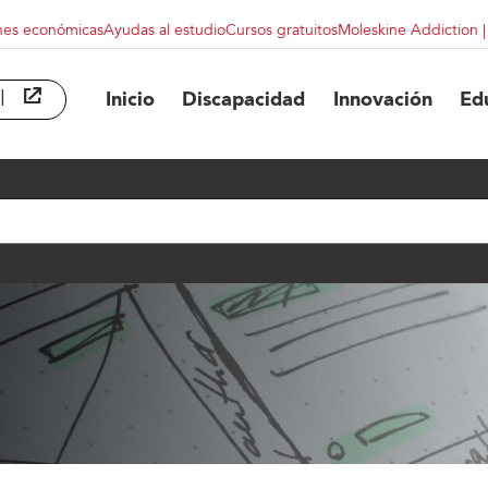
nes económicas
Ayudas al estudio
Cursos gratuitos
Moleskine Addiction 
l
abre en ventana nueva
Inicio
Discapacidad
Innovación
Ed