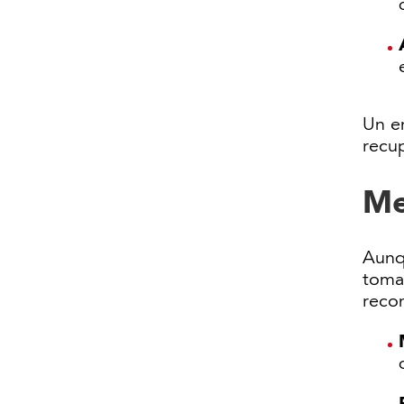
Un en
recup
Me
Aunq
toma
reco