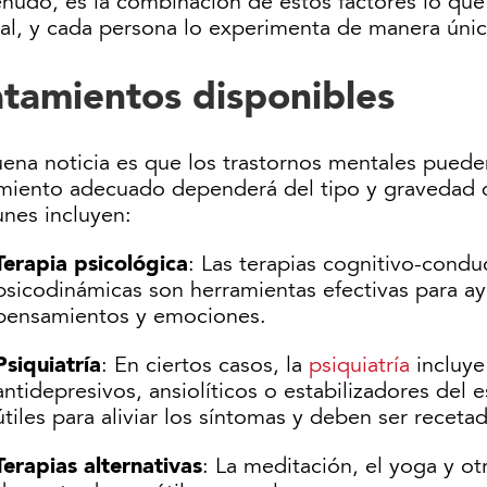
udo, es la combinación de estos factores lo que l
al, y cada persona lo experimenta de manera únic
atamientos disponibles
ena noticia es que los trastornos mentales pueden
amiento adecuado dependerá del tipo y gravedad d
nes incluyen:
Terapia psicológica
: Las terapias cognitivo-cond
psicodinámicas son herramientas efectivas para ay
pensamientos y emociones.
Psiquiatría
: En ciertos casos, la
psiquiatría
incluye
antidepresivos, ansiolíticos o estabilizadores del
útiles para aliviar los síntomas y deben ser receta
Terapias alternativas
: La meditación, el yoga y o