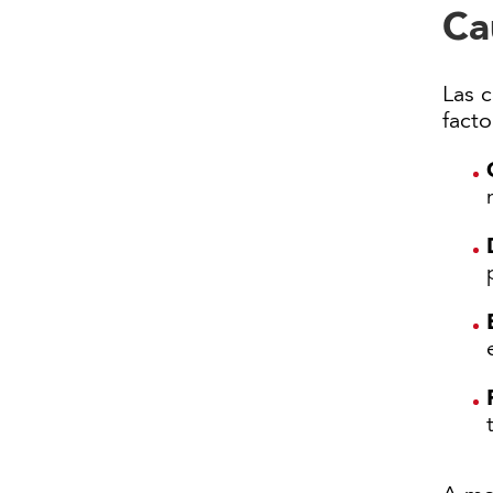
Ca
Las 
fact