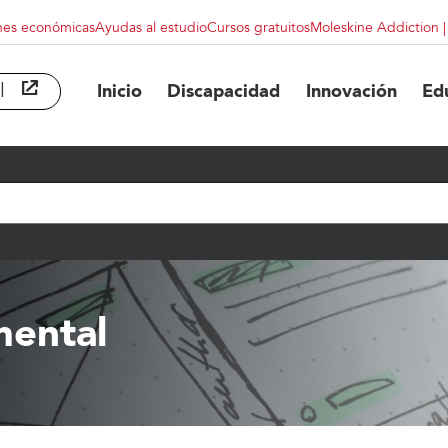
nes económicas
Ayudas al estudio
Cursos gratuitos
Moleskine Addiction 
l
abre en ventana nueva
Inicio
Discapacidad
Innovación
Ed
mental