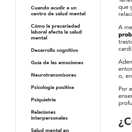
Tener
que 
Cuando acudir a un
rela
centro de salud mental
Cómo la precariedad
A me
laboral afecta la salud
prob
mental
trast
cardí
Desarrollo cognitivo
Adem
Guía de las emociones
entor
Neurotransmisores
o, en
Psicología positiva
Por e
ense
Psiquiatria
prof
Relaciones
interpersonales
¿C
Salud mental en