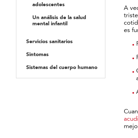
adolescentes
A vec
trist
Un análisis de la salud
coti
mental infantil
es f
Servicios sanitarios
Sintomas
Sistemas del cuerpo humano
Cuan
acudi
mejor