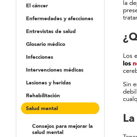
la de
El cáncer
pres
trat
Enfermedades y afecciones
Entrevistas de salud
¿Q
Glosario médico
Los 
Infecciones
los
n
Intervenciones médicas
cere
Lesiones y heridas
Sin 
debil
Rehabilitación
cual
Salud mental
La
Consejos para mejorar la
salud mental