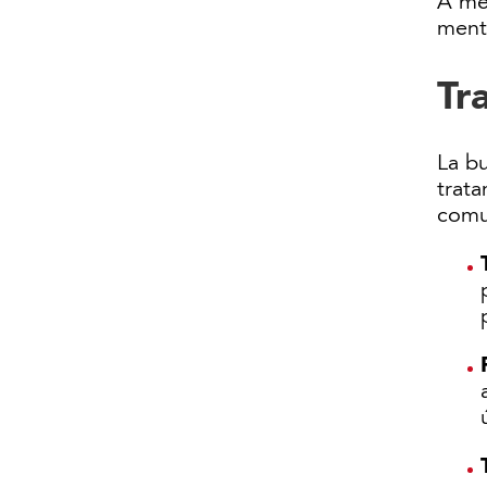
A men
ment
Tr
La bu
trat
comu