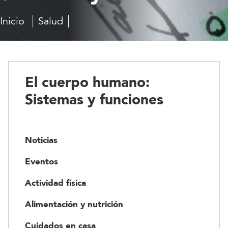
Inicio
Salud
El
cuerpo
humano:
Sistemas
y
El cuerpo humano:
funciones
Sistemas y funciones
Noticias
Eventos
Actividad física
Alimentación y nutrición
Cuidados en casa