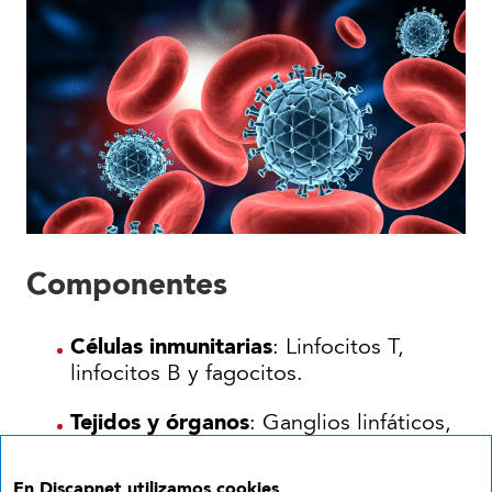
Componentes
Células inmunitarias
: Linfocitos T,
linfocitos B y fagocitos.
Tejidos y órganos
: Ganglios linfáticos,
bazo, médula ósea y timo.
En Discapnet utilizamos cookies