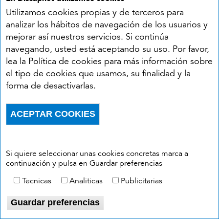
Utilizamos cookies propias y de terceros para
Funciones
analizar los hábitos de navegación de los usuarios y
mejorar así nuestros servicios. Si continúa
Defensa contra patógenos
: Detecta y
navegando, usted está aceptando su uso. Por favor,
elimina microorganismos invasores.
lea la Política de cookies para más información sobre
el tipo de cookies que usamos, su finalidad y la
Memoria inmunitaria
: Reconoce y
forma de desactivarlas.
responde rápidamente a infecciones
previas.
ACEPTAR COOKIES
Eliminación de células anormales
:
Withdraw consent
Previene el desarrollo de tumores.
Si quiere seleccionar unas cookies concretas marca a
Sistema reproductor
continuación y pulsa en Guardar preferencias
Tecnicas
Analiticas
Publicitarias
El
sistema reproductor
asegura la
Guardar preferencias
perpetuación de la especie mediante la
producción de gametos y hormonas