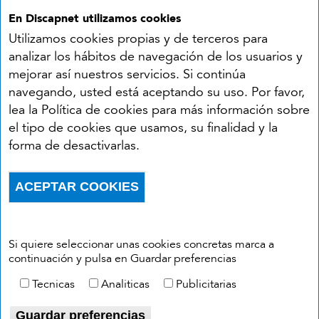
En Discapnet utilizamos cookies
Utilizamos cookies propias y de terceros para
analizar los hábitos de navegación de los usuarios y
mejorar así nuestros servicios. Si continúa
navegando, usted está aceptando su uso. Por favor,
Síguenos en:
lea la Política de cookies para más información sobre
el tipo de cookies que usamos, su finalidad y la
YouTube
Facebook
X
Instagram
LinkedIn
forma de desactivarlas.
Accesibilidad
Aviso legal
Política de cookies
Menú del pie
ACEPTAR COOKIES
Política de privacidad
RSS
Withdraw consent
Si quiere seleccionar unas cookies concretas marca a
continuación y pulsa en Guardar preferencias
Tecnicas
Analiticas
Publicitarias
Guardar preferencias