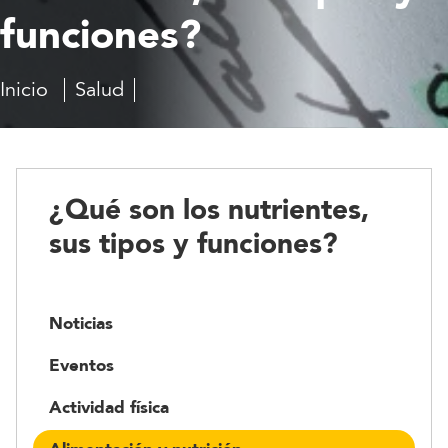
funciones?
Inicio
Salud
Guía
¿Qué
de
son
alimentación
los
y
nutrientes,
nutrición
sus
¿Qué son los nutrientes,
tipos
y
sus tipos y funciones?
funciones?
Noticias
Eventos
Actividad física