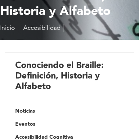
Historia y Alfabeto
Inicio
Accesibilidad
Accesibilidad
Conociendo
en
el
la
Braille:
comunicación
Definición,
Historia
Conociendo el Braille:
y
Alfabeto
Definición, Historia y
Alfabeto
Noticias
Eventos
Accesibilidad Cognitiva