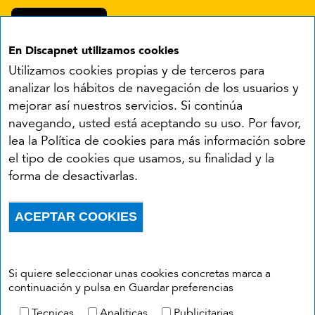
En Discapnet utilizamos cookies
Utilizamos cookies propias y de terceros para
analizar los hábitos de navegación de los usuarios y
mejorar así nuestros servicios. Si continúa
navegando, usted está aceptando su uso. Por favor,
Síguenos en:
lea la Política de cookies para más información sobre
el tipo de cookies que usamos, su finalidad y la
YouTube
Facebook
X
Instagram
LinkedIn
forma de desactivarlas.
Accesibilidad
Aviso legal
Política de cookies
Menú del pie
ACEPTAR COOKIES
Política de privacidad
RSS
Withdraw consent
Si quiere seleccionar unas cookies concretas marca a
continuación y pulsa en Guardar preferencias
Tecnicas
Analiticas
Publicitarias