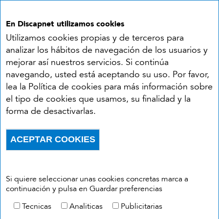
En Discapnet utilizamos cookies
Utilizamos cookies propias y de terceros para
analizar los hábitos de navegación de los usuarios y
mejorar así nuestros servicios. Si continúa
navegando, usted está aceptando su uso. Por favor,
Síguenos en:
lea la Política de cookies para más información sobre
el tipo de cookies que usamos, su finalidad y la
YouTube
Facebook
X
Instagram
LinkedIn
forma de desactivarlas.
Accesibilidad
Aviso legal
Política de cookies
Menú del pie
ACEPTAR COOKIES
Política de privacidad
RSS
Withdraw consent
Si quiere seleccionar unas cookies concretas marca a
continuación y pulsa en Guardar preferencias
Tecnicas
Analiticas
Publicitarias