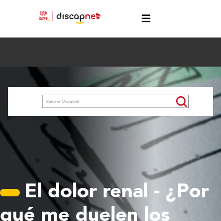
Pasar al contenido principal
menú
Buscar
El dolor renal - ¿Por
qué me duelen los