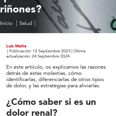
riñones?
Inicio
Salud
Síntomas
El
dolor
renal
-
Luis Maita
¿Por
|
Publicación:
12 Septiembre 2023
|
Última
qué
actualización:
24 Septiembre 2024
me
duelen
En este artículo, os explicamos las razones
los
detrás de estas molestias, cómo
riñones?
identificarlas, diferenciarlas de otros tipos
de dolor, y las estrategias para aliviarlas.
¿Cómo saber si es un
dolor renal?