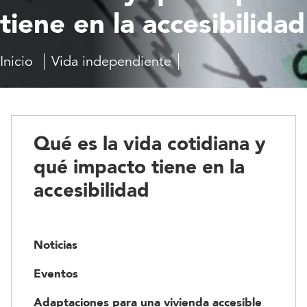
tiene en la accesibilidad
Inicio
Vida independiente
Autonomía
Qué
personal
es
la
vida
cotidiana
Qué es la vida cotidiana y
y
qué
qué impacto tiene en la
impacto
accesibilidad
tiene
en
la
accesibilidad
Noticias
Eventos
Adaptaciones para una vivienda accesible