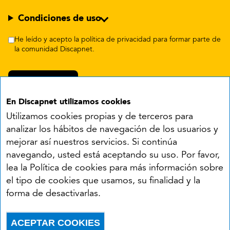
Condiciones de uso
He leído y acepto la política de privacidad para formar parte de
la comunidad Discapnet.
En Discapnet utilizamos cookies
Utilizamos cookies propias y de terceros para
analizar los hábitos de navegación de los usuarios y
mejorar así nuestros servicios. Si continúa
navegando, usted está aceptando su uso. Por favor,
Síguenos en:
lea la Política de cookies para más información sobre
el tipo de cookies que usamos, su finalidad y la
YouTube
Facebook
X
Instagram
LinkedIn
forma de desactivarlas.
Accesibilidad
Aviso legal
Política de cookies
Menú del pie
ACEPTAR COOKIES
Política de privacidad
RSS