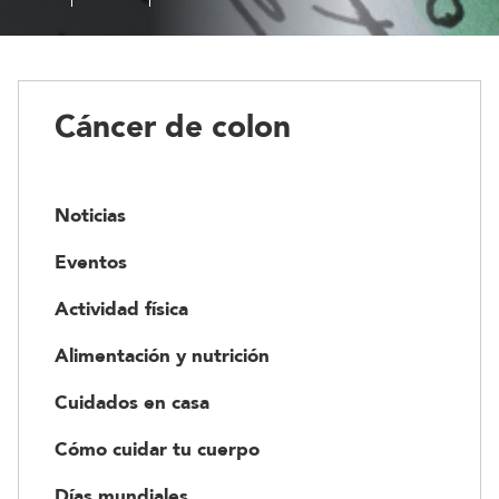
es
de
el
colon
cáncer
Cáncer de colon
Noticias
Eventos
Actividad física
Alimentación y nutrición
Cuidados en casa
Cómo cuidar tu cuerpo
Días mundiales