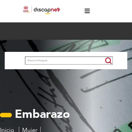
Pasar al contenido principal
menú
Buscar
Embarazo
Inicio
Mujer
Embarazo