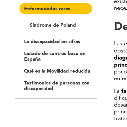
exist
nece
Enfermedades raras
De
Síndrome de Poland
La discapacidad en cifras
Las 
obstá
Listado de centros base en
diagn
España
prin
Qué es la Movilidad reducida
poco
enfe
Testimonios de personas con
discapacidad
fa
La
dific
desa
prin
trata