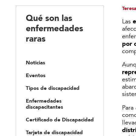
Teres
Qué son las
e
Las
enfermedades
afec
enfe
raras
por 
comp
Noticias
Aunq
repr
Eventos
esti
abar
Tipos de discapacidad
siste
Enfermedades
discapacitantes
Para
como
Certificado de Discapacidad
llev
dist
Tarjeta de discapacidad