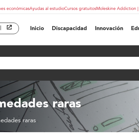
nes económicas
Ayudas al estudio
Cursos gratuitos
Moleskine Addiction 
l
abre en ventana nueva
Inicio
Discapacidad
Innovación
Ed
medades raras
edades raras