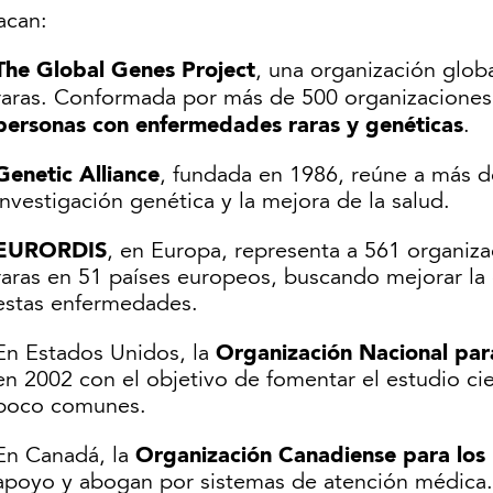
acan:
The Global Genes Project
, una organización glob
raras. Conformada por más de 500 organizacione
personas con enfermedades raras y genéticas
.
Genetic Alliance
, fundada en 1986, reúne a más d
investigación genética y la mejora de la salud.
EURORDIS
, en Europa, representa a 561 organiz
raras en 51 países europeos, buscando mejorar la 
estas enfermedades.
Organización Nacional pa
En Estados Unidos, la
en 2002 con el objetivo de fomentar el estudio c
poco comunes.
Organización Canadiense para lo
En Canadá, la
apoyo y abogan por sistemas de atención médica