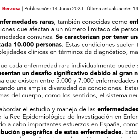
a Berzosa
|
Publicación:
14 Junio 2023
|
Última actualización:
14
nfermedades raras
en
, también conocidas como
ciones que afectan a un número limitado de perso
Se caracterizan por tener un
rmedades comunes.
cada 10.000 personas
. Estas condiciones suelen 
lejidades clínicas en términos de diagnóstico, ma
ue cada enfermedad rara individualmente puede s
esentan un desafío significativo debido al gran
ma que existen entre 5.000 y 7.000 enfermedades 
cando una amplia diversidad de condiciones. Esta
mas del cuerpo, como los sentidos, el sistema ne
enfermedades
 abordar el estudio y manejo de las
 la Red Epidemiológica de Investigación en Enfer
ado a cabo importantes esfuerzos en España, com
ribución geográfica de estas enfermedades
. Esto