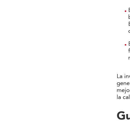
La in
gene
mejor
la ca
Gu