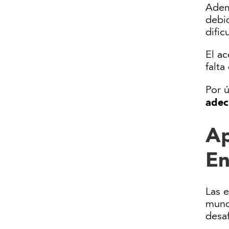
Adem
debid
dific
El a
falt
Por 
adec
Ap
En
Las e
mundi
desa