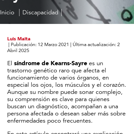
Inicio
Discapacidad
Qué
Síndrome
son
de
las
Kearns
enfermedades
Sayre
Luis Maita
raras
|
Publicación:
12 Marzo 2021
|
Última actualización:
2
Abril 2025
síndrome de Kearns-Sayre
El
es un
trastorno genético raro que afecta el
funcionamiento de varios órganos, en
especial los ojos, los músculos y el corazón.
Aunque su nombre puede sonar complejo,
su comprensión es clave para quienes
buscan un diagnóstico, acompañan a una
persona afectada o desean saber más sobre
enfermedades poco frecuentes.