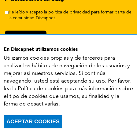
He leído y acepto la política de privacidad para formar parte de
la comunidad Discapnet.
En Discapnet utilizamos cookies
Utilizamos cookies propias y de terceros para
analizar los hábitos de navegación de los usuarios y
mejorar así nuestros servicios. Si continúa
navegando, usted está aceptando su uso. Por favor,
Síguenos en:
lea la Política de cookies para más información sobre
el tipo de cookies que usamos, su finalidad y la
YouTube
Facebook
X
Instagram
LinkedIn
forma de desactivarlas.
Accesibilidad
Aviso legal
Política de cookies
Menú del pie
ACEPTAR COOKIES
Política de privacidad
RSS
Withdraw consent