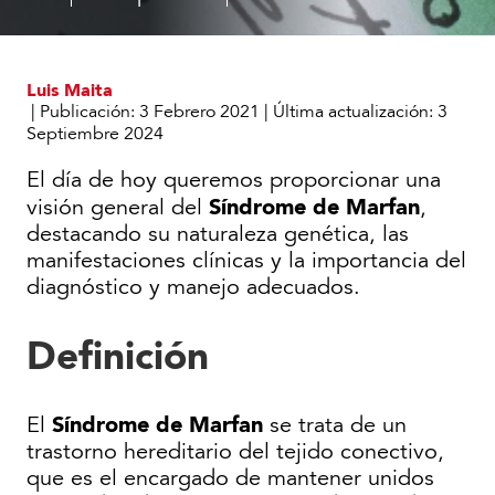
son
de
las
Marfan
enfermedades
Luis Maita
raras
|
Publicación:
3 Febrero 2021
|
Última actualización:
3
Septiembre 2024
El día de hoy queremos proporcionar una
Síndrome de Marfan
visión general del
,
destacando su naturaleza genética, las
manifestaciones clínicas y la importancia del
diagnóstico y manejo adecuados.
Definición
Síndrome de Marfan
El
se trata de un
trastorno hereditario del tejido conectivo,
que es el encargado de mantener unidos