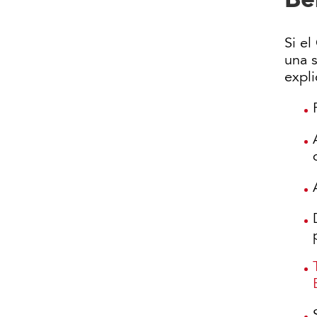
Si e
una s
expl