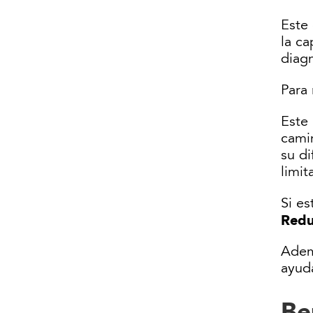
Este
la ca
diag
Para 
Este
camin
su di
limit
Si e
Redu
Ademá
ayuda
Be