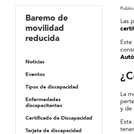
Public
Baremo de
Las p
movilidad
cert
reducida
Este
consu
Aut
Noticias
¿C
Eventos
Tipos de discapacidad
La mo
Enfermedades
perte
discapacitantes
y de
Certificado de Discapacidad
Esta
tene
Tarjeta de discapacidad