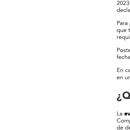
2023
decla
Para 
que 
requ
Poste
fecha
En c
en u
¿Q
ev
La
Compl
de de