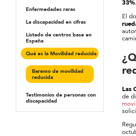
33%
Enfermedades raras
El d
La discapacidad en cifras
rued
auto
Listado de centros base en
cami
España
Qué es la Movilidad reducida
¿Q
re
Baremo de movilidad
reducida
Las 
Testimonios de personas con
de d
discapacidad
movi
solic
Regu
octu