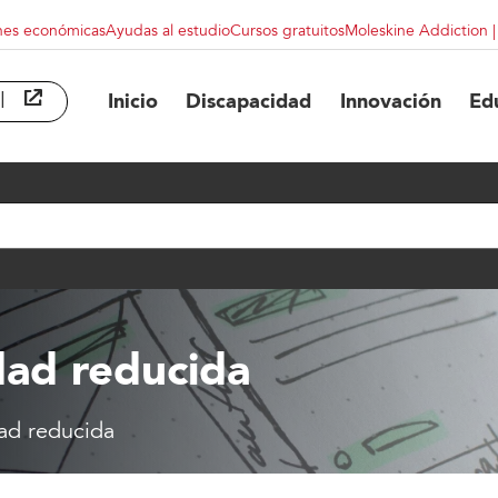
nes económicas
Ayudas al estudio
Cursos gratuitos
Moleskine Addiction 
l
abre en ventana nueva
Inicio
Discapacidad
Innovación
Ed
dad reducida
ad reducida