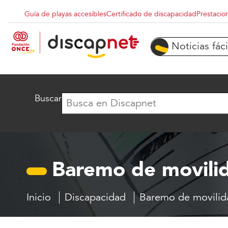
Pasar al contenido principal
Guía de playas accesibles
Certificado de discapacidad
Prestacio
Menu superior destacados
Noticias fáci
Buscar
Baremo de movili
Inicio
Discapacidad
Baremo de movilid