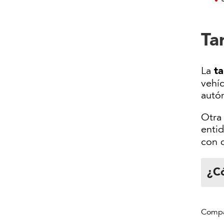
Ta
ta
La
vehíc
autó
Otra
entid
con 
¿Có