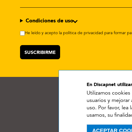
Condiciones de uso
He leído y acepto la política de privacidad para formar 
En Discapnet utiliz
Utilizamos cookies 
usuarios y mejorar
uso. Por favor, lea
usamos, su finalida
Ac
Menú del pie
ACEPTAR COO