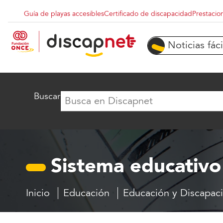
Pasar al contenido principal
Guía de playas accesibles
Certificado de discapacidad
Prestacio
Menu superior destacados
Noticias fáci
Buscar
Sistema educativo
Inicio
Educación
Educación y Discapac