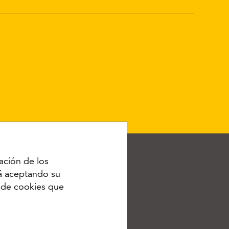
ación de los
tá aceptando su
o de cookies que
RSS