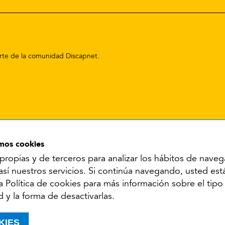
parte de la comunidad Discapnet.
amos cookies
propias y de terceros para analizar los hábitos de naveg
Síguenos en:
 así nuestros servicios. Si continúa navegando, usted es
 la Política de cookies para más información sobre el tip
YouTube
Facebook
X
Instagram
LinkedIn
d y la forma de desactivarlas.
cesibilidad
Aviso legal
Política de cookies
Política de privacidad
KIES