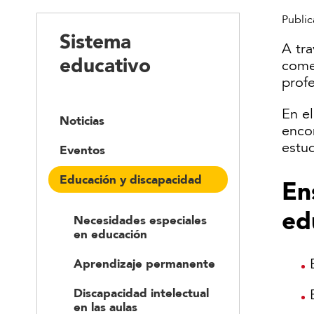
Public
Sistema
A tr
educativo
comen
profe
En e
Noticias
enco
estud
Eventos
Educación y discapacidad
En
ed
Necesidades especiales
en educación
Aprendizaje permanente
Discapacidad intelectual
en las aulas