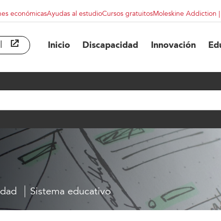
nes económicas
Ayudas al estudio
Cursos gratuitos
Moleskine Addiction 
l
abre en ventana nueva
Inicio
Discapacidad
Innovación
Ed
idad
Sistema educativo