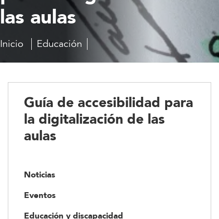
las aulas
Inicio
Educación
Guía
de
accesibilidad
para
la
Guía de accesibilidad para
digitalización
de
la digitalización de las
las
aulas
aulas
Noticias
Eventos
Educación y discapacidad