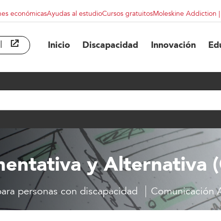
nes económicas
Ayudas al estudio
Cursos gratuitos
Moleskine Addiction 
l
abre en ventana nueva
Inicio
Discapacidad
Innovación
Ed
ntativa y Alternativa 
ara personas con discapacidad
Comunicación A