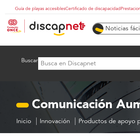
Pasar al contenido principal
Guía de playas accesibles
Certificado de discapacidad
Prestacio
Menu superior destacados
Noticias fáci
Buscar
Comunicación Aume
Inicio
Innovación
Productos de apoyo p