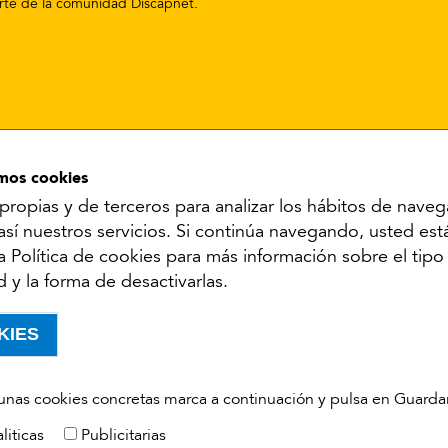
parte de la comunidad Discapnet.
amos cookies
propias y de terceros para analizar los hábitos de naveg
Síguenos en:
 así nuestros servicios. Si continúa navegando, usted es
 la Política de cookies para más información sobre el tip
YouTube
Facebook
X
Instagram
LinkedIn
d y la forma de desactivarlas.
cesibilidad
Aviso legal
Política de cookies
Política de privacidad
KIES
 unas cookies concretas marca a continuación y pulsa en Guarda
liticas
Publicitarias