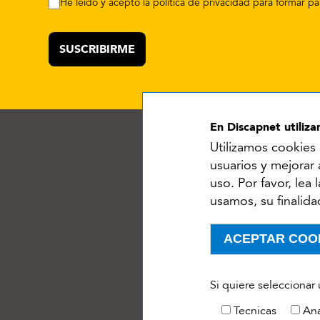
He leído y acepto la política de privacidad para formar 
En Discapnet utiliz
Utilizamos cookies 
usuarios y mejorar
uso. Por favor, lea
usamos, su finalida
Ac
Menú del pie
ACEPTAR COO
Withdraw consent
Si quiere seleccionar
Tecnicas
Ana