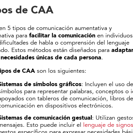
pos de CAA
ten 5 tipos de comunicación aumentativa y
facilitar la comunicación
nativa para
en individuos
dificultades de habla o comprensión del lenguaje
adapta
ado. Estos métodos están diseñados para
s necesidades únicas de cada persona
.
ipos de CAA
son los siguientes:
Sistemas de símbolos gráficos
: Incluyen el uso d
símbolos para representar palabras, conceptos o 
apoyados con tableros de comunicación, libros de
comunicación en dispositivos electrónicos.
Sistemas de comunicación gestual
: Utilizan ges
mensajes. Esto puede incluir el
lenguaje de signo
gestos específicos para expresar necesidades bás