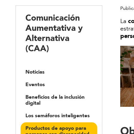
Public
Comunicación
co
La
Aumentativa y
estra
pers
Alternativa
(CAA)
Noticias
Eventos
Beneficios de la inclusión
digital
Los semáforos inteligentes
Ob
Productos de apoyo para