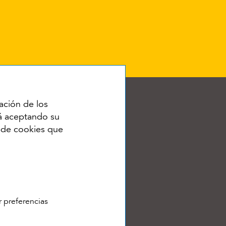
ación de los
tá aceptando su
o de cookies que
RSS
r preferencias