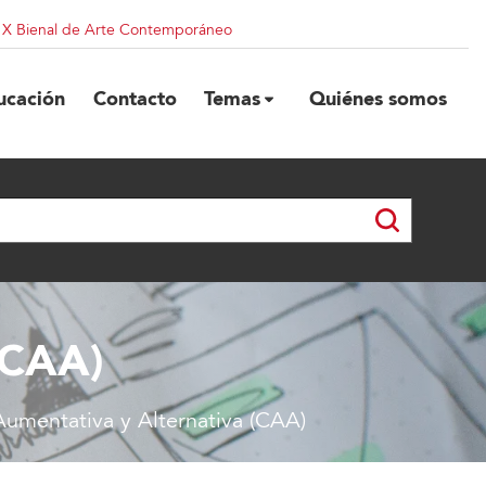
| X Bienal de Arte Contemporáneo
ucación
Contacto
Temas
Quiénes somos
(CAA)
umentativa y Alternativa (CAA)