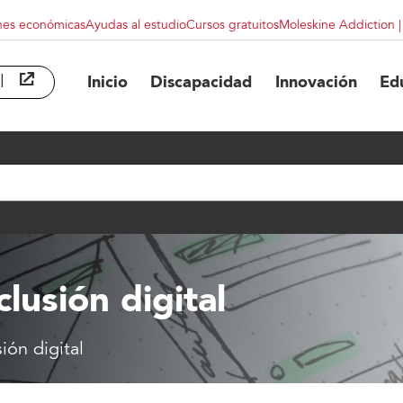
nes económicas
Ayudas al estudio
Cursos gratuitos
Moleskine Addiction 
l
abre en ventana nueva
Inicio
Discapacidad
Innovación
Ed
clusión digital
ión digital