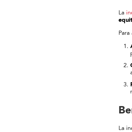
La
in
equi
Para 
Be
La in