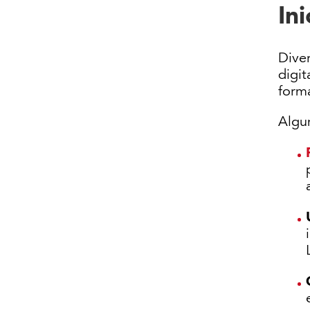
Ini
Diver
digit
form
Algun