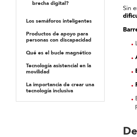
brecha digital?
Sin e
dific
Los semáforos inteligentes
Barr
Productos de apoyo para
personas con discapacidad
Qué es el bucle magnético
Tecnología asistencial en la
movilidad
La importancia de crear una
tecnología inclusiva
De