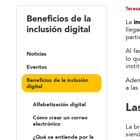
Teres
Beneficios de la
in
La
inclusión digital
lleg
parti
Al fa
Noticias
lo q
insti
Eventos
Ade
Beneficios de la inclusión
digital
a las
La
Alfabetización digital
Cómo crear un correo
electrónico
La
br
siend
¿Qué se entiende por la