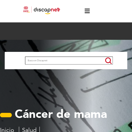
Pasar al contenido principal
menú
Buscar
Cáncer de mama
Inicio
Salud
Cáncer