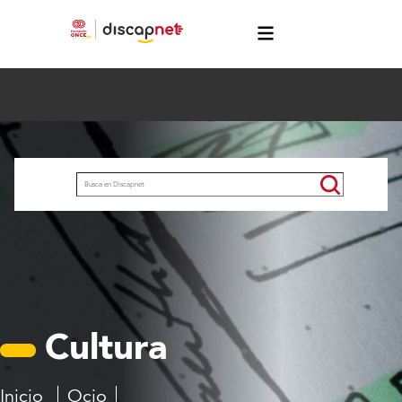
Pasar al contenido principal
menú
Buscar
Cultura
Inicio
Ocio
Cultura