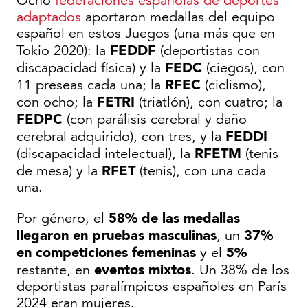
Ocho
federaciones españolas de deportes
adaptados
aportaron medallas del equipo
español en estos Juegos (una más que en
FEDDF
Tokio 2020): la
(deportistas con
FEDC
discapacidad física) y la
(ciegos), con
RFEC
11 preseas cada una; la
(ciclismo),
FETRI
con ocho; la
(triatlón), con cuatro; la
FEDPC
(con parálisis cerebral y daño
FEDDI
cerebral adquirido), con tres, y la
RFETM
(discapacidad intelectual), la
(tenis
RFET
de mesa) y la
(tenis), con una cada
una.
58% de las medallas
Por género, el
llegaron en pruebas masculinas
37%
, un
en competiciones femeninas
5%
y el
eventos mixtos
restante, en
. Un 38% de los
deportistas paralímpicos españoles en París
2024 eran mujeres.