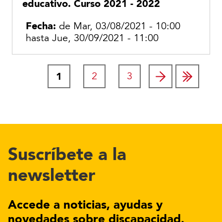
educativo. Curso 2021 - 2022
Fecha:
de
Mar, 03/08/2021 - 10:00
hasta
Jue, 30/09/2021 - 11:00
Página actual
1
Page
2
Page
3
Paginación
Suscríbete a la
newsletter
Accede a noticias, ayudas y
novedades sobre discapacidad.