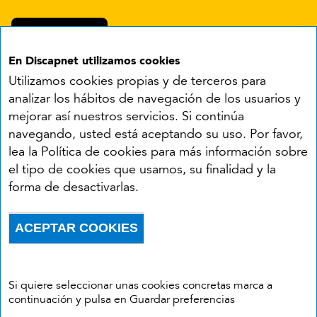
En Discapnet utilizamos cookies
Utilizamos cookies propias y de terceros para
analizar los hábitos de navegación de los usuarios y
mejorar así nuestros servicios. Si continúa
navegando, usted está aceptando su uso. Por favor,
Síguenos en:
lea la Política de cookies para más información sobre
el tipo de cookies que usamos, su finalidad y la
YouTube
Facebook
X
Instagram
LinkedIn
forma de desactivarlas.
Accesibilidad
Aviso legal
Política de cookies
Menú del pie
ACEPTAR COOKIES
Política de privacidad
RSS
Withdraw consent
Si quiere seleccionar unas cookies concretas marca a
continuación y pulsa en Guardar preferencias