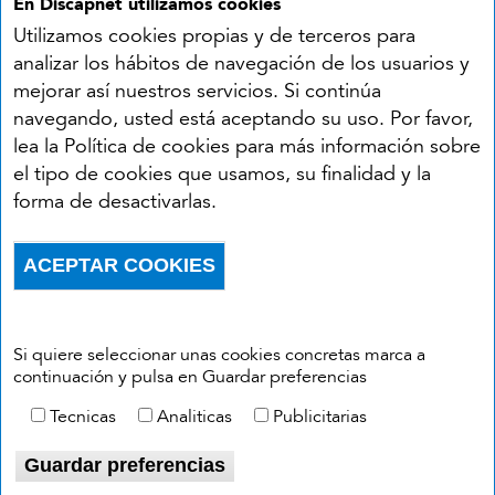
En Discapnet utilizamos cookies
Utilizamos cookies propias y de terceros para
analizar los hábitos de navegación de los usuarios y
mejorar así nuestros servicios. Si continúa
navegando, usted está aceptando su uso. Por favor,
Síguenos en:
lea la Política de cookies para más información sobre
el tipo de cookies que usamos, su finalidad y la
YouTube
Facebook
X
Instagram
LinkedIn
forma de desactivarlas.
Accesibilidad
Aviso legal
Política de cookies
Menú del pie
ACEPTAR COOKIES
Política de privacidad
RSS
Withdraw consent
Si quiere seleccionar unas cookies concretas marca a
continuación y pulsa en Guardar preferencias
Tecnicas
Analiticas
Publicitarias
Guardar preferencias