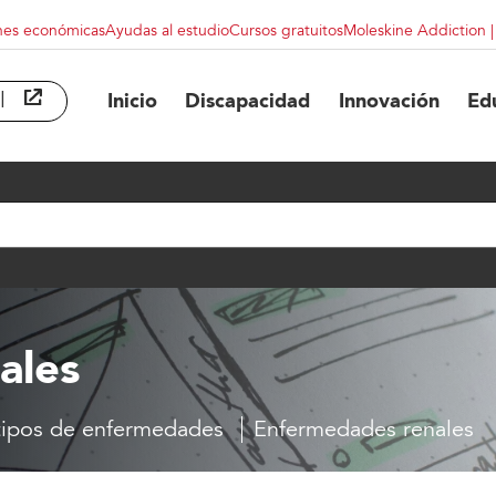
nes económicas
Ayudas al estudio
Cursos gratuitos
Moleskine Addiction 
l
abre en ventana nueva
Inicio
Discapacidad
Innovación
Ed
ales
tipos de enfermedades
Enfermedades renales