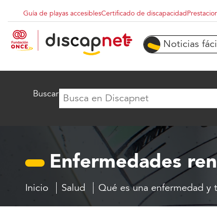
Pasar al contenido principal
Guía de playas accesibles
Certificado de discapacidad
Prestacio
Menu superior destacados
Noticias fáci
Buscar
Enfermedades ren
Inicio
Salud
Qué es una enfermedad y 