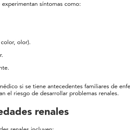
se experimentan síntomas como:
color, olor).
r.
nte.
médico si se tiene antecedentes familiares de enf
n el riesgo de desarrollar problemas renales.
edades renales
es renales incluyen: