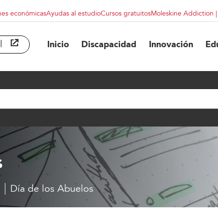
nes económicas
Ayudas al estudio
Cursos gratuitos
Moleskine Addiction 
l
abre en ventana nueva
Inicio
Discapacidad
Innovación
Ed
s
Día de los Abuelos