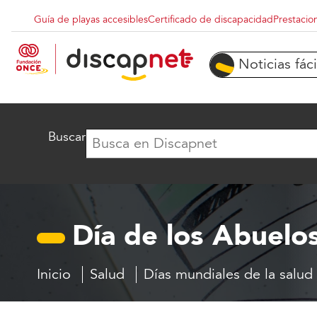
Pasar al contenido principal
Guía de playas accesibles
Certificado de discapacidad
Prestacio
Menu superior destacados
Noticias fáci
Buscar
Día de los Abuelo
Inicio
Salud
Días mundiales de la salud