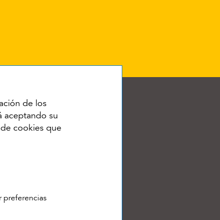
ación de los
tá aceptando su
o de cookies que
RSS
r preferencias