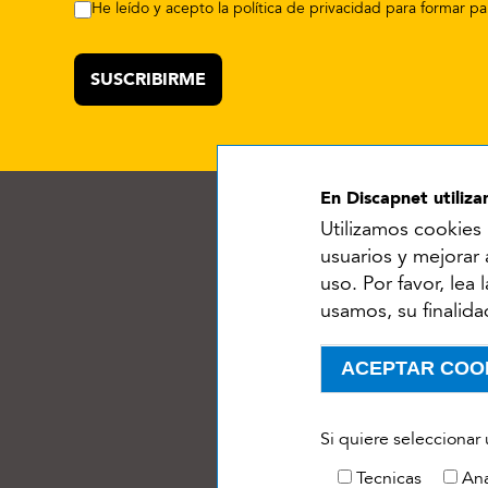
He leído y acepto la política de privacidad para formar 
En Discapnet utiliz
Utilizamos cookies 
usuarios y mejorar
uso. Por favor, lea
usamos, su finalida
Ac
Menú del pie
ACEPTAR COO
Withdraw consent
Si quiere seleccionar
Tecnicas
Ana