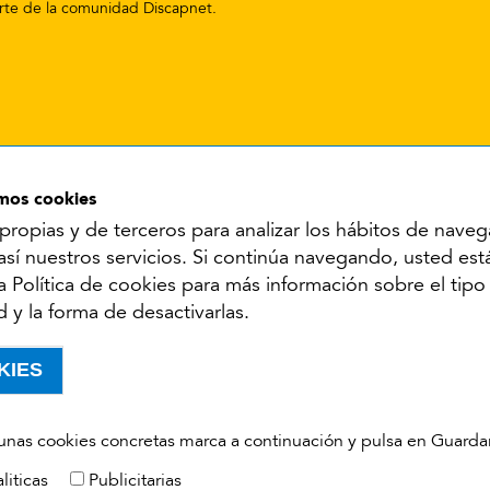
parte de la comunidad Discapnet.
amos cookies
propias y de terceros para analizar los hábitos de naveg
Síguenos en:
 así nuestros servicios. Si continúa navegando, usted es
 la Política de cookies para más información sobre el tip
YouTube
Facebook
X
Instagram
LinkedIn
d y la forma de desactivarlas.
cesibilidad
Aviso legal
Política de cookies
Política de privacidad
KIES
 unas cookies concretas marca a continuación y pulsa en Guarda
liticas
Publicitarias