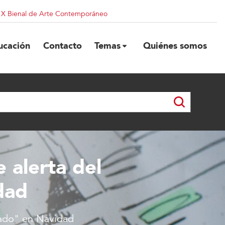
| X Bienal de Arte Contemporáneo
ucación
Contacto
Temas
Quiénes somos
 alerta del
dad
lado" en Navidad