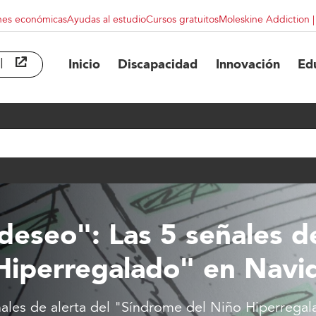
nes económicas
Ayudas al estudio
Cursos gratuitos
Moleskine Addiction 
l
abre en ventana nueva
Inicio
Discapacidad
Innovación
Ed
deseo": Las 5 señales de
Hiperregalado" en Navi
ñales de alerta del "Síndrome del Niño Hiperrega