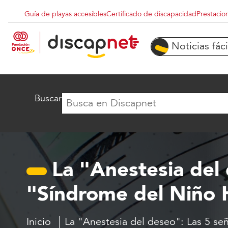
Pasar al contenido principal
Guía de playas accesibles
Certificado de discapacidad
Prestacio
Menu superior destacados
Noticias fáci
Buscar
La "Anestesia del 
"Síndrome del Niño 
Inicio
La "Anestesia del deseo": Las 5 se