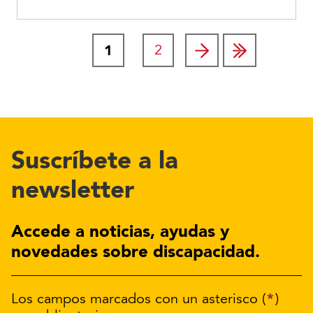
Página actual
1
Page
2
Paginación
Suscríbete a la
newsletter
Accede a noticias, ayudas y
novedades sobre discapacidad.
*
Los campos marcados con un asterisco (
)