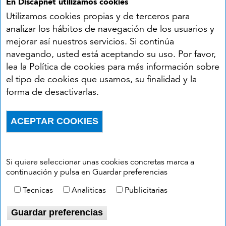
En Discapnet utilizamos cookies
Utilizamos cookies propias y de terceros para
analizar los hábitos de navegación de los usuarios y
mejorar así nuestros servicios. Si continúa
navegando, usted está aceptando su uso. Por favor,
Síguenos en:
lea la Política de cookies para más información sobre
el tipo de cookies que usamos, su finalidad y la
YouTube
Facebook
X
Instagram
LinkedIn
forma de desactivarlas.
Accesibilidad
Aviso legal
Política de cookies
Menú del pie
ACEPTAR COOKIES
Política de privacidad
RSS
Withdraw consent
Si quiere seleccionar unas cookies concretas marca a
continuación y pulsa en Guardar preferencias
Tecnicas
Analiticas
Publicitarias
Guardar preferencias