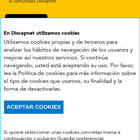
la comunidad Discapnet.
En Discapnet utilizamos cookies
Utilizamos cookies propias y de terceros para
analizar los hábitos de navegación de los usuarios y
mejorar así nuestros servicios. Si continúa
navegando, usted está aceptando su uso. Por favor,
Síguenos en:
lea la Política de cookies para más información sobre
el tipo de cookies que usamos, su finalidad y la
YouTube
Facebook
X
Instagram
LinkedIn
forma de desactivarlas.
Accesibilidad
Aviso legal
Política de cookies
Menú del pie
ACEPTAR COOKIES
Política de privacidad
RSS
Withdraw consent
Si quiere seleccionar unas cookies concretas marca a
continuación y pulsa en Guardar preferencias