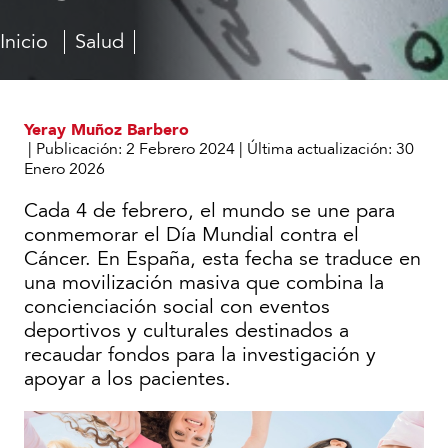
Inicio
Salud
Días
Día
mundiales
Mundial
de
contra
la
el
Yeray Muñoz Barbero
salud
Cáncer
|
Publicación:
2 Febrero 2024
|
Última actualización:
30
Enero 2026
Cada 4 de febrero, el mundo se une para
conmemorar el Día Mundial contra el
Cáncer. En España, esta fecha se traduce en
una movilización masiva que combina la
concienciación social con eventos
deportivos y culturales destinados a
recaudar fondos para la investigación y
apoyar a los pacientes.