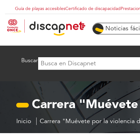
Pasar al contenido principal
Guía de playas accesibles
Certificado de discapacidad
Prestacio
Menu superior destacados
Noticias fáci
Buscar
Carrera "Muévete 
Inicio
Carrera "Muévete por la violencia 