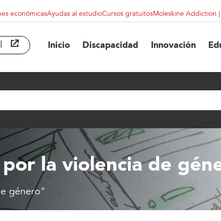
nes económicas
Ayudas al estudio
Cursos gratuitos
Moleskine Addiction 
l
abre en ventana nueva
Inicio
Discapacidad
Innovación
Ed
por la violencia de gén
de género"