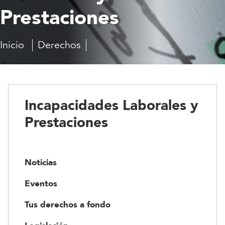
Prestaciones
Inicio
Derechos
Preguntas
Incapacidades
frecuentes
Laborales
y
Prestaciones
Incapacidades Laborales y
Prestaciones
Noticias
Eventos
Tus derechos a fondo