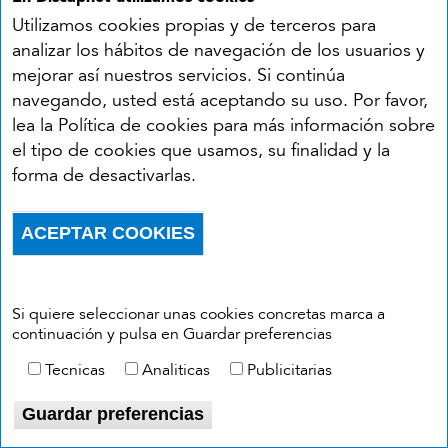
compatible con su estado, tal actuación es
Utilizamos cookies propias y de terceros para
conforme a Derecho. No es necesario
analizar los hábitos de navegación de los usuarios y
cambiar de empresa, sino únicamente que
mejorar así nuestros servicios. Si continúa
el nuevo puesto, las nuevas funciones, sean
navegando, usted está aceptando su uso. Por favor,
perfectamente compatibles con la
lea la Política de cookies para más información sobre
capacidad residual, y con la dolencia o
el tipo de cookies que usamos, su finalidad y la
lesión existente.
forma de desactivarlas.
Lógicamente, se trata ésta de una cuestión
práctica que debe ajustarse tanto a la
ACEPTAR COOKIES
Withdraw consent
profesión habitual de la persona; a la
concreta lesión que supone la pérdida de
capacidad; y al nuevo trabajo propuesto por
Si quiere seleccionar unas cookies concretas marca a
el empresario.
continuación y pulsa en Guardar preferencias
Una vez teniendo dichos datos, se podría
Tecnicas
Analiticas
Publicitarias
determinar la compatibilidad del trabajo
Guardar preferencias
prestado por la persona en situación de
discapacidad permanente total, y las