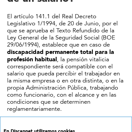
El artículo 141.1 del Real Decreto
Legislativo 1/1994, de 20 de Junio, por el
que se aprueba el Texto Refundido de la
Ley General de la Seguridad Social (BOE
29/06/1994), establece que en caso de
discapacidad permanente total para la
profesión habitual
, la pensión vitalicia
correspondiente será compatible con el
salario que pueda percibir el trabajador en
la misma empresa o en otra distinta, o en la
propia Administración Pública, trabajando
como funcionario, con el alcance y en las
condiciones que se determinen
reglamentariamente.
La regla general es que si el trabajador
puede pasar a prestar una actividad
En Discapnet utilizamos cookies