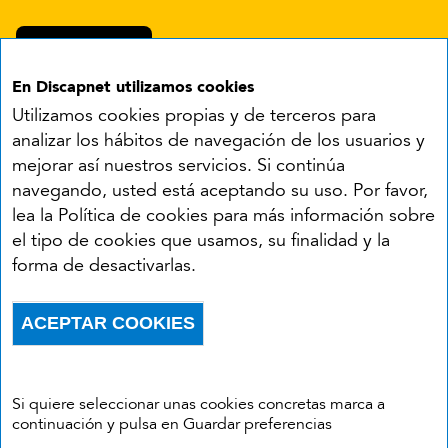
En Discapnet utilizamos cookies
Utilizamos cookies propias y de terceros para
analizar los hábitos de navegación de los usuarios y
mejorar así nuestros servicios. Si continúa
navegando, usted está aceptando su uso. Por favor,
Síguenos en:
lea la Política de cookies para más información sobre
el tipo de cookies que usamos, su finalidad y la
YouTube
Facebook
X
Instagram
LinkedIn
forma de desactivarlas.
Accesibilidad
Aviso legal
Política de cookies
Menú del pie
ACEPTAR COOKIES
Política de privacidad
RSS
Withdraw consent
Si quiere seleccionar unas cookies concretas marca a
continuación y pulsa en Guardar preferencias