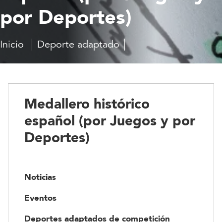
por Deportes)
Inicio
Deporte adaptado
Medallero
histórico
español
(por
Juegos
Medallero histórico
y
por
español (por Juegos y por
Deportes)
Deportes)
Noticias
Eventos
Deportes adaptados de competición