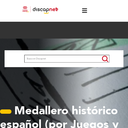
Pasar al contenido principal
menú
Buscar
Medallero histórico
español (por Juegos y