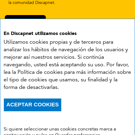
la comunidad Discapnet.
En Discapnet utilizamos cookies
Utilizamos cookies propias y de terceros para
analizar los hábitos de navegación de los usuarios y
mejorar así nuestros servicios. Si continúa
navegando, usted está aceptando su uso. Por favor,
Síguenos en:
lea la Política de cookies para más información sobre
el tipo de cookies que usamos, su finalidad y la
YouTube
Facebook
X
Instagram
LinkedIn
forma de desactivarlas.
Accesibilidad
Aviso legal
Política de cookies
Menú del pie
ACEPTAR COOKIES
Política de privacidad
RSS
Withdraw consent
Si quiere seleccionar unas cookies concretas marca a