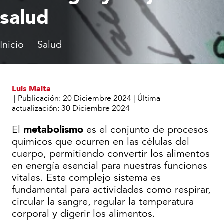
salud
Inicio
Salud
Glosario
Metabolismo:
médico
Activa
tu
energía
Luis Maita
y
|
Publicación:
20 Diciembre 2024
|
Última
mejora
actualización:
30 Diciembre 2024
tu
salud
metabolismo
El
es el conjunto de procesos
químicos que ocurren en las células del
cuerpo, permitiendo convertir los alimentos
en energía esencial para nuestras funciones
vitales. Este complejo sistema es
fundamental para actividades como respirar,
circular la sangre, regular la temperatura
corporal y digerir los alimentos.