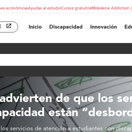
nes económicas
Ayudas al estudio
Cursos gratuitos
Moleskine Addiction 
l
abre en ventana nueva
Inicio
Discapacidad
Innovación
Ed
advierten de que los ser
capacidad están “desbor
 los servicios de atención a estudiantes con dis