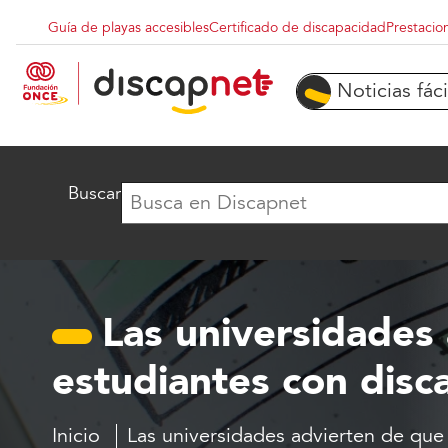
Pasar al contenido principal
Guía de playas accesibles
Certificado de discapacidad
Prestacio
Menu superior destacados
Noticias fáci
Buscar
Las universidades 
estudiantes con dis
Inicio
Las universidades advierten de que