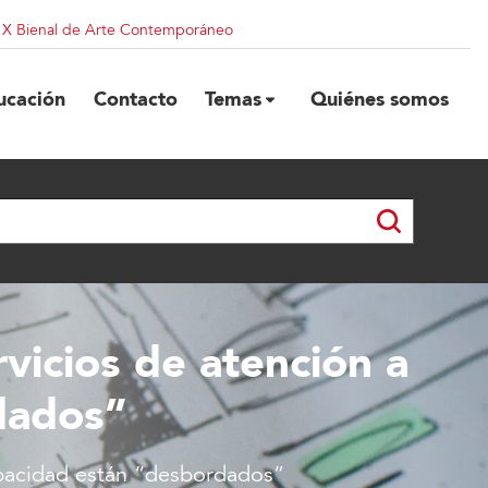
| X Bienal de Arte Contemporáneo
ucación
Contacto
Temas
Quiénes somos
vicios de atención a
dados”
capacidad están “desbordados”