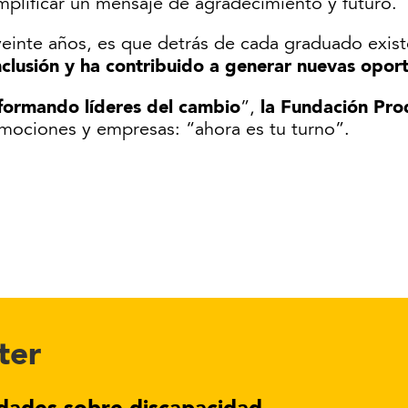
amplificar un mensaje de agradecimiento y futuro.
einte años, es que detrás de cada graduado exis
nclusión y ha contribuido a generar nuevas opor
formando líderes del cambio
la Fundación Prod
”,
romociones y empresas: “ahora es tu turno”.
ter
dades sobre discapacidad.