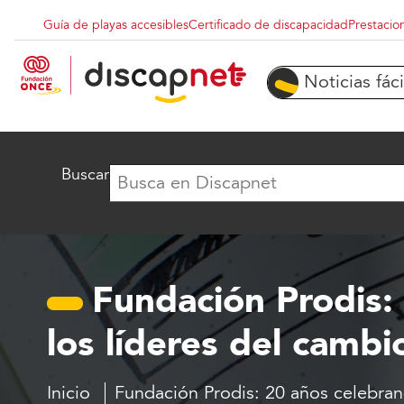
Pasar al contenido principal
Guía de playas accesibles
Certificado de discapacidad
Prestacio
Menu superior destacados
Noticias fáci
Buscar
Fundación Prodis:
los líderes del cambi
Inicio
Fundación Prodis: 20 años celebra