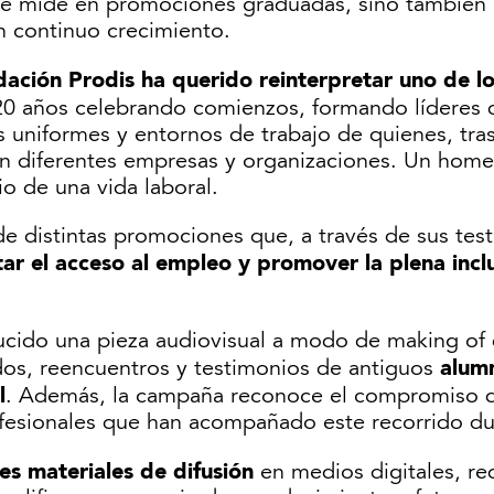
se mide en promociones graduadas, sino también e
en continuo crecimiento.
dación Prodis ha querido reinterpretar uno de l
“20 años celebrando comienzos, formando líderes
los uniformes y entornos de trabajo de quienes, t
en diferentes empresas y organizaciones. Un homen
io de una vida laboral.
 distintas promociones que, a través de sus test
itar el acceso al empleo y promover la plena incl
ducido una pieza audiovisual a modo de making of
alum
os, reencuentros y testimonios de antiguos
l
. Además, la campaña reconoce el compromiso de
rofesionales que han acompañado este recorrido du
tes materiales de
difusión
en medios digitales, re