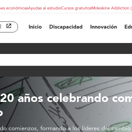
nes económicas
Ayudas al estudio
Cursos gratuitos
Moleskine Addiction 
l
abre en ventana nueva
Inicio
Discapacidad
Innovación
Ed
 20 años celebrando co
o
ndo comienzos, formando a los líderes del cambio