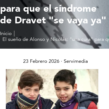
para que el síndrome
de Dravet "se vaya ya"
Inicio
El sueño de Alonso y Nicolás: "una cura" para q
23 Febrero 2026
· Servimedia