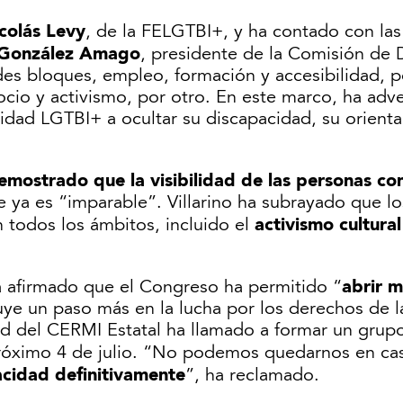
colás Levy
, de la FELGTBI+, y ha contado con la
 González Amago
, presidente de la Comisión de 
s bloques, empleo, formación y accesibilidad, por
ocio y activismo, por otro. En este marco, ha adv
dad LGTBI+ a ocultar su discapacidad, su orienta
emostrado que la visibilidad de las personas c
ue ya es “imparable”. Villarino ha subrayado que 
activismo cultural
n todos los ámbitos, incluido el
abrir 
 afirmado que el Congreso ha permitido “
ye un paso más en la lucha por los derechos de 
d del CERMI Estatal ha llamado a formar un grupo 
 próximo 4 de julio. “No podemos quedarnos en ca
pacidad definitivamente
”, ha reclamado.