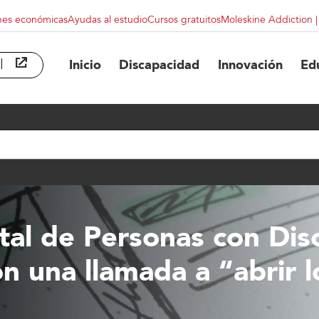
nes económicas
Ayudas al estudio
Cursos gratuitos
Moleskine Addiction 
l
abre en ventana nueva
Inicio
Discapacidad
Innovación
Ed
atal de Personas con Di
n una llamada a “abrir l