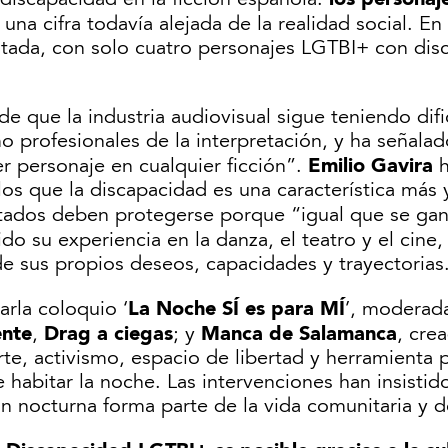
, una cifra todavía alejada de la realidad social. En
tada, con solo cuatro personajes LGTBI+ con disc
e que la industria audiovisual sigue teniendo difi
profesionales de la interpretación, y ha señalad
Emilio Gavira
r personaje en cualquier ficción”.
h
os que la discapacidad es una característica más 
tados deben protegerse porque “igual que se gana
o su experiencia en la danza, el teatro y el cine,
de sus propios deseos, capacidades y trayectorias
La Noche SÍ es para MÍ
arla coloquio ‘
’, moderad
ente
Drag a ciegas
Manca de Salamanca
,
; y
, cre
, activismo, espacio de libertad y herramienta pa
 habitar la noche. Las intervenciones han insistido
ión nocturna forma parte de la vida comunitaria y d