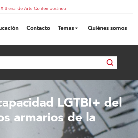
| X Bienal de Arte Contemporáneo
ucación
Contacto
Temas
Quiénes somos
scapacidad LGTBI+ del
os armarios de la