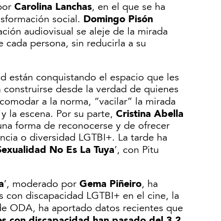
Carolina Lanchas
 por
, en el que se ha
Domingo Pisón
nsformación social.
ación audiovisual se aleje de la mirada
 cada persona, sin reducirla a su
d están conquistando el espacio que les
n construirse desde la verdad de quienes
comodar a la norma, “vacilar” la mirada
Cristina Abella
y la escena. Por su parte,
 una forma de reconocerse y de ofrecer
ncia o diversidad LGTBI+. La tarde ha
Sexualidad No Es La Tuya
’, con Pitu
a
Gema Piñeiro
’, moderado por
, ha
as con discapacidad LGTBI+ en el cine, la
 de ODA, ha aportado datos recientes que
es con discapacidad han pasado del 3,2