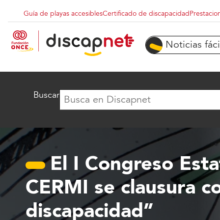
Pasar al contenido principal
Guía de playas accesibles
Certificado de discapacidad
Prestacio
Menu superior destacados
Noticias fáci
Buscar
El I Congreso Est
CERMI se clausura co
discapacidad”