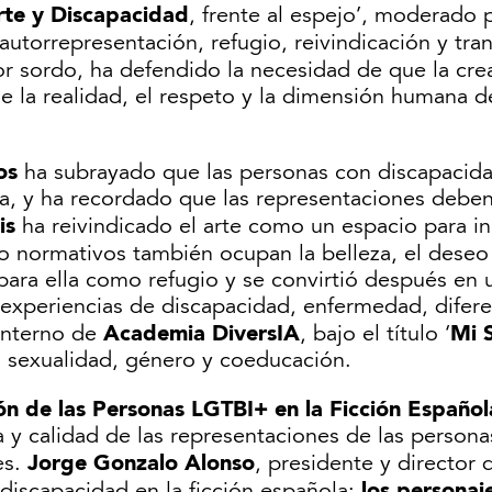
rte y Discapacidad
, frente al espejo’, moderado
utorrepresentación, refugio, reivindicación y tra
tor sordo, ha defendido la necesidad de que la cre
e la realidad, el respeto y la dimensión humana de
os
ha subrayado que las personas con discapacida
ura, y ha recordado que las representaciones debe
is
ha reivindicado el arte como un espacio para in
o normativos también ocupan la belleza, el deseo 
para ella como refugio y se convirtió después en
 experiencias de discapacidad, enfermedad, difere
Academia DiversIA
Mi 
 interno de
, bajo el título ‘
n sexualidad, género y coeducación.
n de las Personas LGTBI+ en la Ficción Español
a y calidad de las representaciones de las person
Jorge Gonzalo Alonso
es.
, presidente y director
los personaj
 discapacidad en la ficción española: