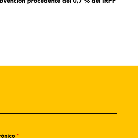
ubvención procedente del 0,7 % del IRPF
rónico