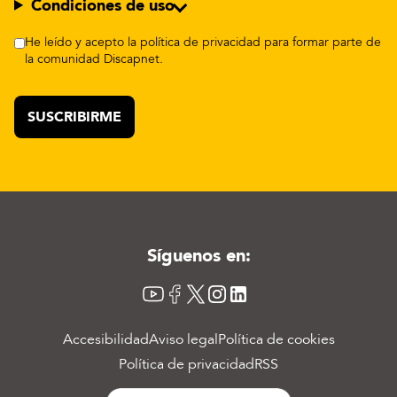
Condiciones de uso
He leído y acepto la política de privacidad para formar parte de
la comunidad Discapnet.
Síguenos en:
YouTube
Facebook
X
Instagram
LinkedIn
Accesibilidad
Aviso legal
Política de cookies
Menú del pie
Política de privacidad
RSS