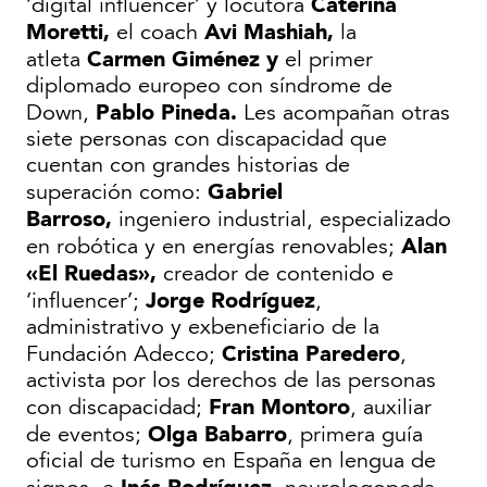
Caterina
‘digital influencer’ y locutora
Moretti,
Avi Mashiah,
el coach
la
Carmen Giménez y
atleta
el primer
diplomado europeo con síndrome de
Pablo Pineda.
Down,
Les acompañan otras
siete personas con discapacidad que
cuentan con grandes historias de
Gabriel
superación como:
Barroso,
ingeniero industrial, especializado
Alan
en robótica y en energías renovables;
«El Ruedas»,
creador de contenido e
Jorge Rodríguez
‘influencer’;
,
administrativo y exbeneficiario de la
Cristina Paredero
Fundación Adecco;
,
activista por los derechos de las personas
Fran Montoro
con discapacidad;
, auxiliar
Olga Babarro
de eventos;
, primera guía
oficial de turismo en España en lengua de
Inés Rodríguez