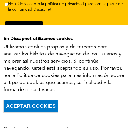
He leído y acepto la política de privacidad para formar parte de
la comunidad Discapnet.
En Discapnet utilizamos cookies
Utilizamos cookies propias y de terceros para
analizar los hábitos de navegación de los usuarios y
mejorar así nuestros servicios. Si continúa
navegando, usted está aceptando su uso. Por favor,
Síguenos en:
lea la Política de cookies para más información sobre
el tipo de cookies que usamos, su finalidad y la
YouTube
Facebook
X
Instagram
LinkedIn
forma de desactivarlas.
Accesibilidad
Aviso legal
Política de cookies
Menú del pie
ACEPTAR COOKIES
Política de privacidad
RSS
Withdraw consent