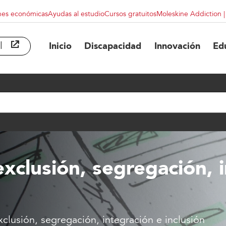
nes económicas
Ayudas al estudio
Cursos gratuitos
Moleskine Addiction 
l
abre en ventana nueva
Inicio
Discapacidad
Innovación
Ed
exclusión, segregación, 
xclusión, segregación, integración e inclusión